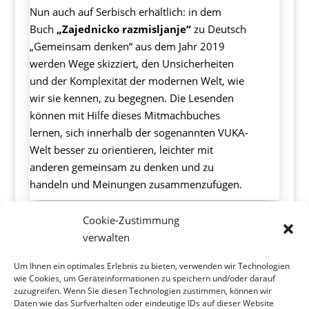
Nun auch auf Serbisch erhältlich: in dem
Buch
„Zajednicko razmisljanje“
zu Deutsch
„Gemeinsam denken“ aus dem Jahr 2019
werden Wege skizziert, den Unsicherheiten
und der Komplexität der modernen Welt, wie
wir sie kennen, zu begegnen. Die Lesenden
können mit Hilfe dieses Mitmachbuches
lernen, sich innerhalb der sogenannten VUKA-
Welt besser zu orientieren, leichter mit
anderen gemeinsam zu denken und zu
handeln und Meinungen zusammenzufügen.
Cookie-Zustimmung
verwalten
Wolf&Oberkötter
Um Ihnen ein optimales Erlebnis zu bieten, verwenden wir Technologien
Personal- und Organisationsentwicklung
wie Cookies, um Geräteinformationen zu speichern und/oder darauf
zuzugreifen. Wenn Sie diesen Technologien zustimmen, können wir
Daten wie das Surfverhalten oder eindeutige IDs auf dieser Website
Stubertal 28, 45149 Essen