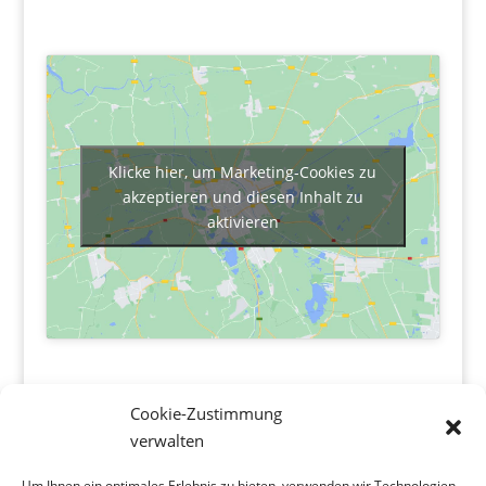
Klicke hier, um Marketing-Cookies zu
akzeptieren und diesen Inhalt zu
aktivieren
Cookie-Zustimmung
verwalten
Wolf&Oberkötter
Um Ihnen ein optimales Erlebnis zu bieten, verwenden wir Technologien