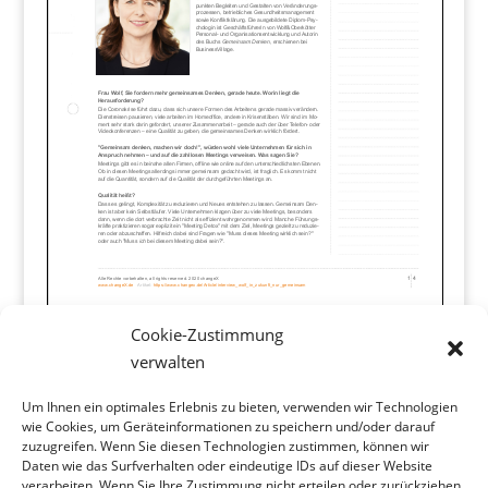
Cookie-Zustimmung
verwalten
Wolf&Oberkötter
Um Ihnen ein optimales Erlebnis zu bieten, verwenden wir Technologien
Personal- und Organisationsentwicklung
wie Cookies, um Geräteinformationen zu speichern und/oder darauf
zuzugreifen. Wenn Sie diesen Technologien zustimmen, können wir
Daten wie das Surfverhalten oder eindeutige IDs auf dieser Website
Stubertal 28, 45149 Essen
verarbeiten. Wenn Sie Ihre Zustimmung nicht erteilen oder zurückziehen,