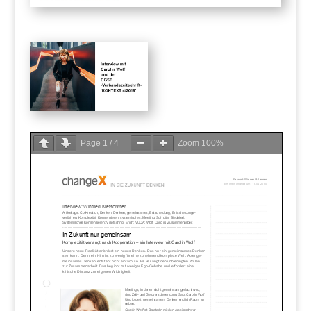
Page
1
/
4
Zoom
100%