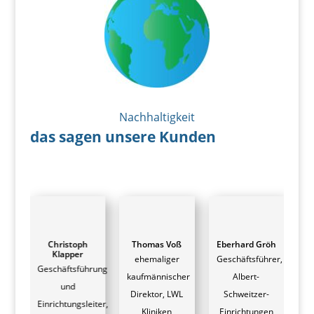
Nachhaltigkeit
das sagen unsere Kunden
Christoph
Thomas Voß
Eberhard Gröh
Klapper
ehemaliger
Geschäftsführer,
G
Geschäftsführung
kaufmännischer
Albert-
l
und
Direktor,
LWL
Schweitzer-
t
Einrichtungsleiter,
Kliniken
Einrichtungen