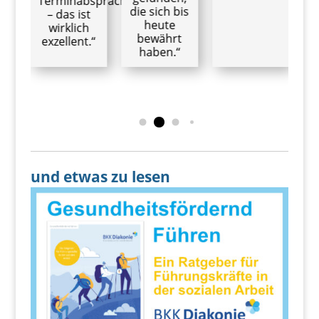
Terminabsprachen
die sich bis
– das ist
heute
wirklich
bewährt
exzellent.“
haben.“
und etwas zu lesen