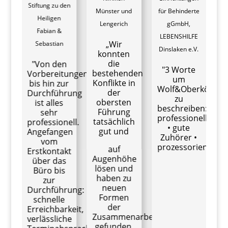
Stiftung zu den
Münster und
für Behinderte
Heiligen
nell
Lengerich
gGmbH,
W
Fabian &
LEBENSHILFE
„Wir
Sebastian
Dinslaken e.V.
konnten
die
"Von den
"3 Worte
bestehenden
Vorbereitungen
um
Konflikte in
bis hin zur
v
Wolf&Oberkötter
der
Durchführung
zu
obersten
ist alles
beschreiben:
Führung
sehr
g
professionell
tatsächlich
professionell.
• gute
gut und
Angefangen
Zuhörer •
vom
prozessorientiert"
auf
Erstkontakt
Augenhöhe
über das
g
lösen und
Büro bis
haben zu
zur
E
neuen
Durchführung:
Formen
schnelle
der
Erreichbarkeit,
Zusammenarbeit
verlässliche
gefunden,